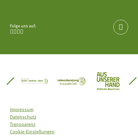
Folge uns auf:





einsätze Südtirol
üdtiroler Gärtnervereinigung
Sozialgenossenschaft Mit Bäuerinnen lernen - w
Lebensberatung für die bäuerlic
Aus unserer 
Impressum
Datenschutz
Transparenz
Cookie-Einstellungen