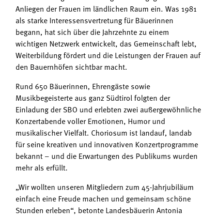
Termine
Anliegen der Frauen im ländlichen Raum ein. Was 1981
Bäuerliche Buffets
als starke Interessensvertretung für Bäuerinnen
Mitgliedschaft
begann, hat sich über die Jahrzehnte zu einem
Hofgeschichten
Landessekretariat
wichtigen Netzwerk entwickelt, das Gemeinschaft lebt,
Weiterbildung fördert und die Leistungen der Frauen auf
den Bauernhöfen sichtbar macht.
Rund 650 Bäuerinnen, Ehrengäste sowie
Musikbegeisterte aus ganz Südtirol folgten der
Einladung der SBO und erlebten zwei außergewöhnliche
Konzertabende voller Emotionen, Humor und
musikalischer Vielfalt. Choriosum ist landauf, landab
für seine kreativen und innovativen Konzertprogramme
bekannt – und die Erwartungen des Publikums wurden
mehr als erfüllt.
„Wir wollten unseren Mitgliedern zum 45-Jahrjubiläum
einfach eine Freude machen und gemeinsam schöne
Stunden erleben“, betonte Landesbäuerin Antonia