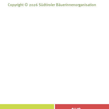
Copyright © 2026 Südtiroler Bäuerinnenorganisation
Folge uns auf:
Folge uns auf:







