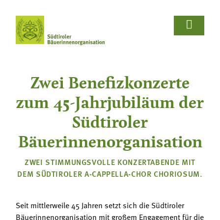















Wir Bäuerinnen
Für Bäuerinnen
Von Bäuerinnen
Aus.unserer.Hand-Bäuerinnen
Aus.unserer.Hand-Bäuerinnen
Termine
Schulprojekte
Koch- & Backkurse
Handarbeits- & Dekorationskurse
Hof- & Gartenführungen
Produktpräsentationen & Verkostungen
Bäuerliche Buffets
Hofgeschichten
Wir Bäuerinnen

Zwei Benefizkonzerte
Termine
Für Bäuerinnen
Über uns
Aus- und Weiterbildung
Rezepte

zum 45-Jahrjubiläum der
Bäuerin des Jahres
Reiseangebote
Bastelanleitungen
Schulprojekte
Südtiroler
Von Bäuerinnen

Landesbäuerinnenrat
Lebensberatung
Gartentipps
Bäuerinnenorganisation
Koch- & Backkurse
Bezirke und Ortsgruppen
ZWEI STIMMUNGSVOLLE KONZERTABENDE MIT
Handarbeits- & Dekorationskurse
DEM SÜDTIROLER A-CAPPELLA-CHOR CHORIOSUM.
Sozialgenossenschaft "Mit Bäuerinnen lernen -
wachsen - leben"
Hof- & Gartenführungen
Berichte und Aktuelles
Seit mittlerweile 45 Jahren setzt sich die Südtiroler
Produktpräsentationen & Verkostungen
Bäuerinnenorganisation mit großem Engagement für die