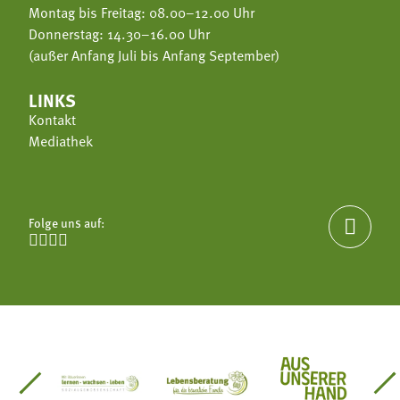
Montag bis Freitag: 08.00–12.00 Uhr
Donnerstag: 14.30–16.00 Uhr
(außer Anfang Juli bis Anfang September)
LINKS
Kontakt
Mediathek
Folge uns auf:





einsätze Südtirol
üdtiroler Gärtnervereinigung
Sozialgenossenschaft Mit Bäuerinnen lernen - w
Lebensberatung für die bäuerlic
Aus unserer 