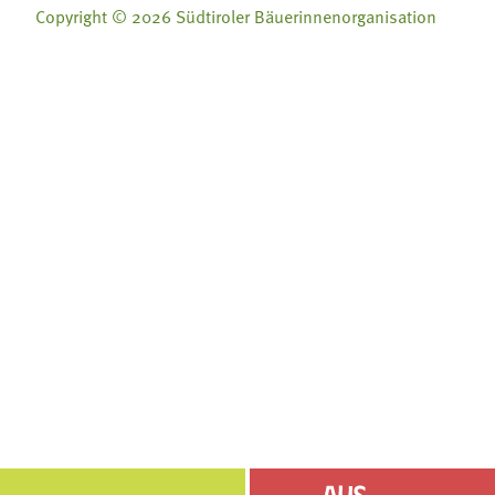
Copyright © 2026 Südtiroler Bäuerinnenorganisation
Folge uns auf:
Folge uns auf:







