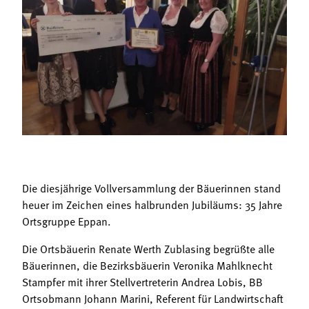
Termine
Bäuerliche Buffets
Mitgliedschaft
Hofgeschichten
Landessekretariat
Die diesjährige Vollversammlung der Bäuerinnen stand
heuer im Zeichen eines halbrunden Jubiläums: 35 Jahre
Ortsgruppe Eppan.
Die Ortsbäuerin Renate Werth Zublasing begrüßte alle
Bäuerinnen, die Bezirksbäuerin Veronika Mahlknecht
Stampfer mit ihrer Stellvertreterin Andrea Lobis, BB
Ortsobmann Johann Marini, Referent für Landwirtschaft