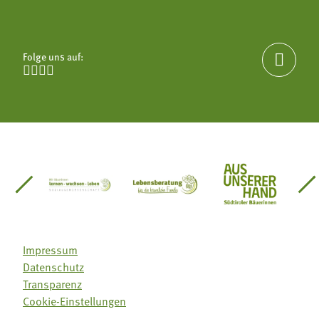
Folge uns auf:





einsätze Südtirol
üdtiroler Gärtnervereinigung
Sozialgenossenschaft Mit Bäuerinnen lernen - w
Lebensberatung für die bäuerlic
Aus unserer 
Impressum
Datenschutz
Transparenz
Cookie-Einstellungen