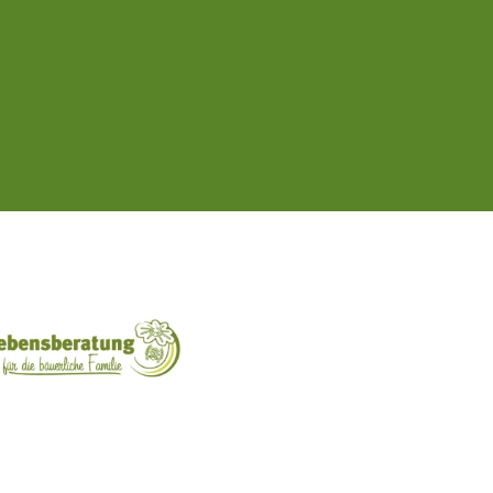
ft Mit Bäuerinnen lernen - wachsen - leben
Lebensberatung für die bäuerliche Familie
Aus unserer Hand