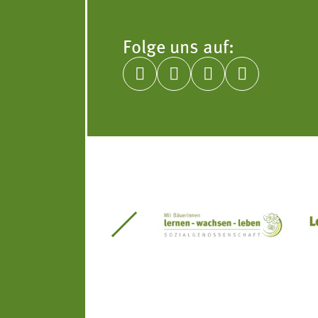
Folge uns auf:




itseinsätze Südtirol
Südtiroler Gärtnervereinigung
Sozialgenossenscha