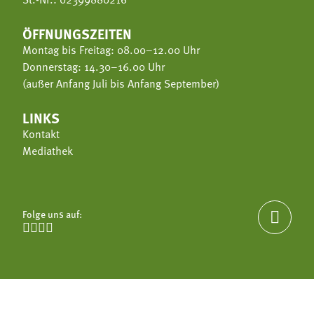
Termine
Bäuerliche Buffets
Mitgliedschaft
ÖFFNUNGSZEITEN
Montag bis Freitag: 08.00–12.00 Uhr
Hofgeschichten
Landessekretariat
Donnerstag: 14.30–16.00 Uhr
(außer Anfang Juli bis Anfang September)
LINKS
Kontakt
Mediathek
Folge uns auf:




