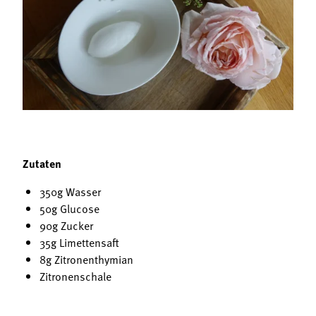
Termine
Bäuerliche Buffets
Mitgliedschaft
Hofgeschichten
Landessekretariat
Zutaten
350g Wasser
50g Glucose
90g Zucker
35g Limettensaft
8g Zitronenthymian
Zitronenschale