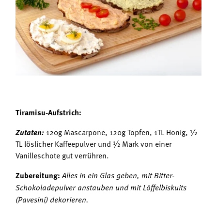
Termine
Bäuerliche Buffets
Mitgliedschaft
Hofgeschichten
Landessekretariat
Tiramisu-Aufstrich:
Zutaten:
120g Mascarpone, 120g Topfen, 1TL Honig, ½
TL löslicher Kaffeepulver und ½ Mark von einer
Vanilleschote gut verrühren.
Zubereitung:
Alles in ein Glas geben, mit Bitter-
Schokoladepulver anstauben und mit Löffelbiskuits
(Pavesini) dekorieren.