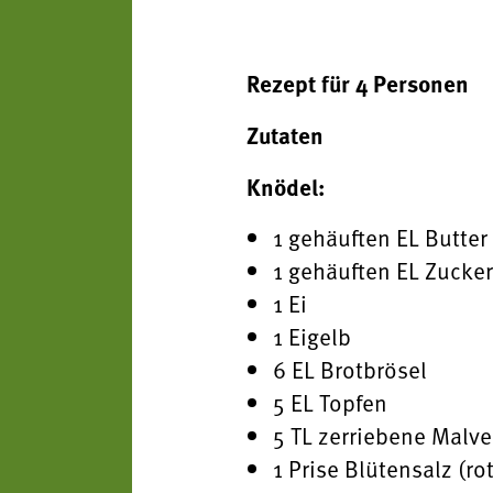
Rezept für 4 Personen
Zutaten
Knödel:
1 gehäuften EL Butter
1 gehäuften EL Zucke
1 Ei
1 Eigelb
6 EL Brotbrösel
5 EL Topfen
5 TL zerriebene Malve
1 Prise Blütensalz (r