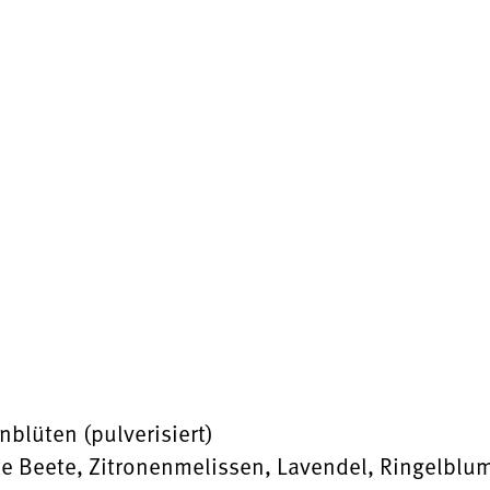
r
nblüten (pulverisiert)
ote Beete, Zitronenmelissen, Lavendel, Ringelbl