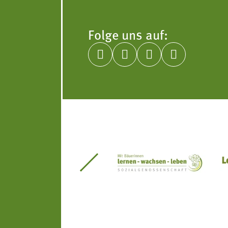
Folge uns auf:




itseinsätze Südtirol
Südtiroler Gärtnervereinigung
Sozialgenossenscha