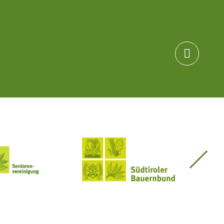

Seniorenvereinigung im SBB
Südtiroler Bauernbund