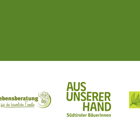
ft Mit Bäuerinnen lernen - wachsen - leben
Lebensberatung für die bäuerliche Familie
Aus unserer Hand