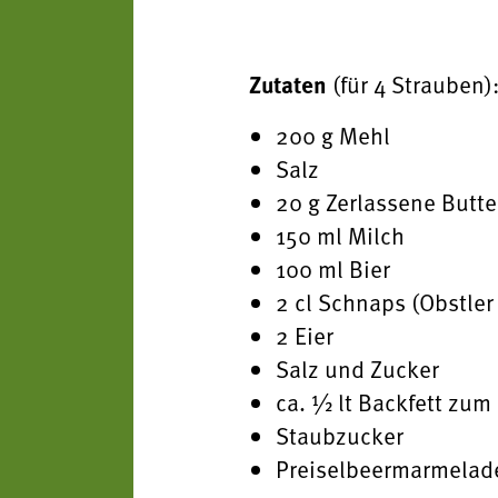
Zutaten
(für 4 Strauben)
200 g Mehl
Salz
20 g Zerlassene Butte
150 ml Milch
100 ml Bier
2 cl Schnaps (Obstle
2 Eier
Salz und Zucker
ca. ½ lt Backfett zum
Staubzucker
Preiselbeermarmelad