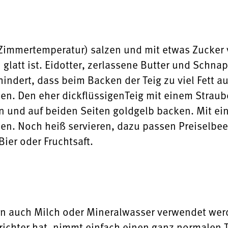
(Zimmertemperatur) salzen und mit etwas Zucker 
 glatt ist. Eidotter, zerlassene Butter und Schna
indert, dass beim Backen der Teig zu viel Fett a
en. Den eher dickflüssigenTeig mit einem Straube
en und auf beiden Seiten goldgelb backen. Mit ei
uen. Noch heiß servieren, dazu passen Preiselb
ier oder Fruchtsaft.
nn auch Milch oder Mineralwasser verwendet wer
ichter hat, nimmt einfach einen ganz normalen T