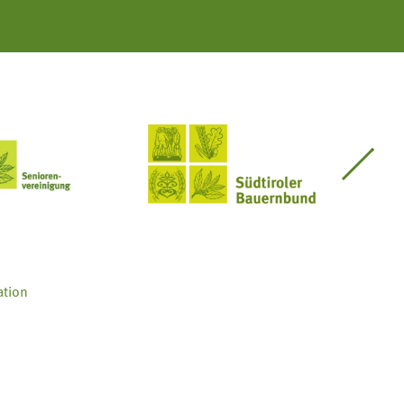
Seniorenvereinigung im SBB
Südtiroler Bauernbund
ation