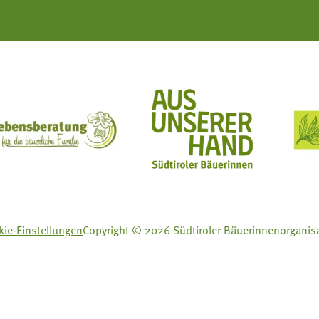
ft Mit Bäuerinnen lernen - wachsen - leben
Lebensberatung für die bäuerliche Familie
Aus unserer Hand
ie-Einstellungen
Copyright © 2026 Südtiroler Bäuerinnenorganis