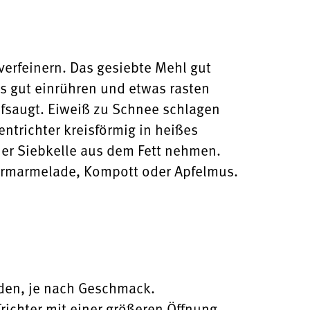
verfeinern. Das gesiebte Mehl gut
ps gut einrühren und etwas rasten
ufsaugt. Eiweiß zu Schnee schlagen
ntrichter kreisförmig in heißes
ner Siebkelle aus dem Fett nehmen.
eermarmelade, Kompott oder Apfelmus.
den, je nach Geschmack.
richter mit einer größeren Öffnung