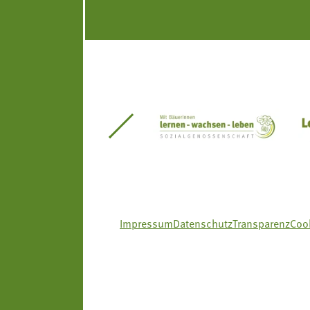
itseinsätze Südtirol
Südtiroler Gärtnervereinigung
Sozialgenossenscha
Impressum
Datenschutz
Transparenz
Cook