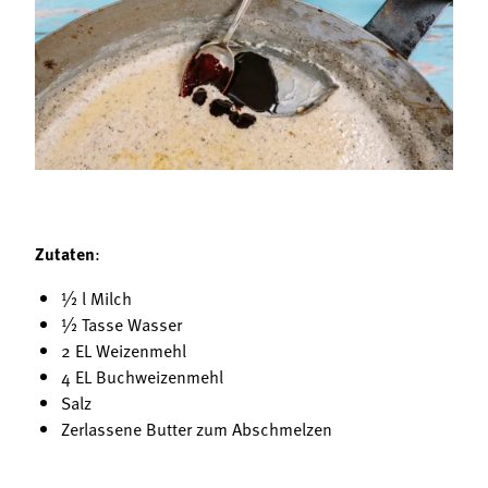
Termine
Bäuerliche Buffets
Mitgliedschaft
Hofgeschichten
Landessekretariat
Zutaten
:
½ l Milch
½ Tasse Wasser
2 EL Weizenmehl
4 EL Buchweizenmehl
Salz
Zerlassene Butter zum Abschmelzen