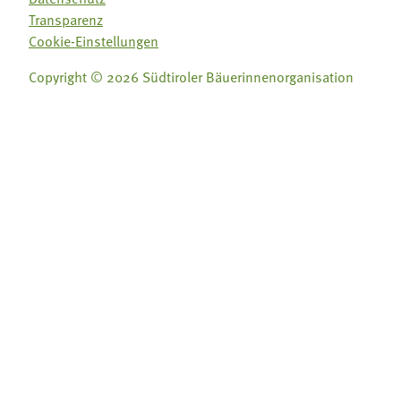
Transparenz
Cookie-Einstellungen
Copyright © 2026 Südtiroler Bäuerinnenorganisation
Folge uns auf:
Folge uns auf: