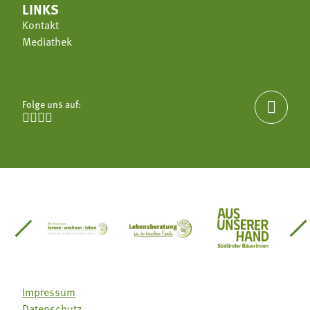
LINKS
Kontakt
Mediathek
Folge uns auf:





einsätze Südtirol
üdtiroler Gärtnervereinigung
Sozialgenossenschaft Mit Bäuerinnen lernen - w
Lebensberatung für die bäuerlic
Aus unserer 
Impressum
Datenschutz