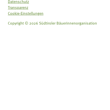
Datenschutz
Transparenz
Cookie-Einstellungen
Copyright © 2026 Südtiroler Bäuerinnenorganisation
Folge uns auf:
Folge uns auf: