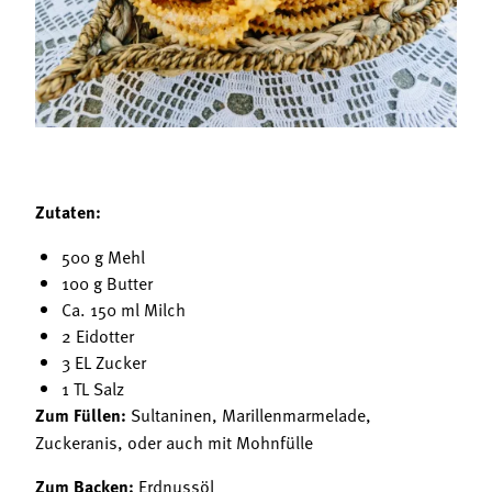
Termine
Bäuerliche Buffets
Mitgliedschaft
Hofgeschichten
Landessekretariat
Zutaten:
500 g Mehl
100 g Butter
Ca. 150 ml Milch
2 Eidotter
3 EL Zucker
1 TL Salz
Zum Füllen:
Sultaninen, Marillenmarmelade,
Zuckeranis, oder auch mit Mohnfülle
Zum Backen:
Erdnussöl