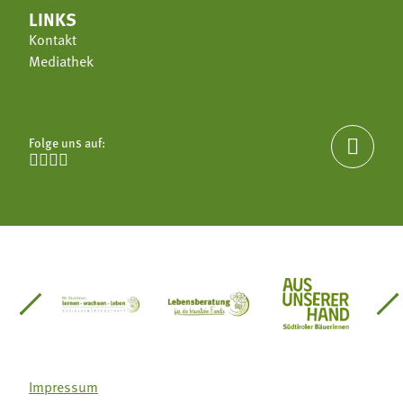
LINKS
Kontakt
Mediathek
Folge uns auf:





einsätze Südtirol
üdtiroler Gärtnervereinigung
Sozialgenossenschaft Mit Bäuerinnen lernen - w
Lebensberatung für die bäuerlic
Aus unserer 
Impressum