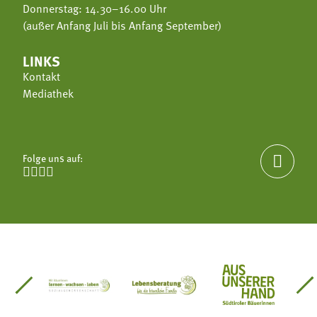
Donnerstag: 14.30–16.00 Uhr
(außer Anfang Juli bis Anfang September)
LINKS
Kontakt
Mediathek
Folge uns auf:





einsätze Südtirol
üdtiroler Gärtnervereinigung
Sozialgenossenschaft Mit Bäuerinnen lernen - w
Lebensberatung für die bäuerlic
Aus unserer 