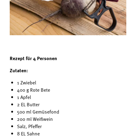
Termine
Bäuerliche Buffets
Mitgliedschaft
Hofgeschichten
Landessekretariat
Rezept für 4 Personen
Zutaten:
1 Zwiebel
400 g Rote Bete
1 Apfel
2 EL Butter
500 ml Gemüsefond
200 ml Weißwein
Salz, Pfeffer
8 EL Sahne