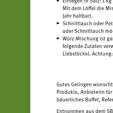
Einlegen in Salz: 1 k
Mit dem Löffel die M
Jahr haltbar).
Schnittlauch oder Pete
oder Schnittlauch mö
Würz-Mischung ist ga
folgende Zutaten verw
Liebstöckel. Achtung
Gutes Gelingen wünsch
Produkte, Anbieterin für
bäuerliches Buffet, Ref
Entnommen aus dem SBO-