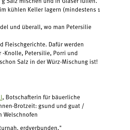
g Salz mischen und in Gläser füllen.
m kühlen Keller lagern (mindestens 1
ödel und überall, wo man Petersilie
 Fleischgerichte. Dafür werden
-Knolle, Petersilie, Porri und
schon Salz in der Würz-Mischung ist!
l
, Botschafterin für bäuerliche
innen-Brotzeit: gsund und guat /
in Welschnofen
turnah. erdverbunden."