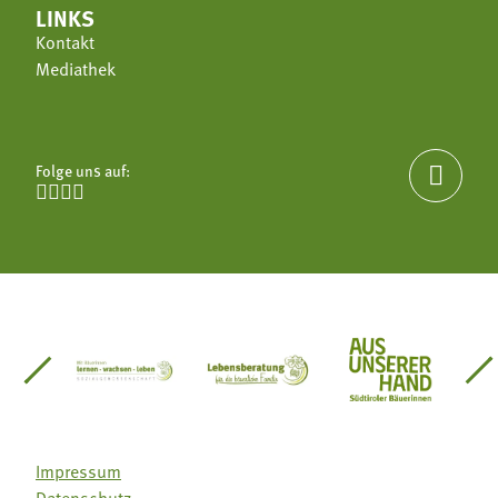
LINKS
Kontakt
Mediathek
Folge uns auf:





einsätze Südtirol
üdtiroler Gärtnervereinigung
Sozialgenossenschaft Mit Bäuerinnen lernen - w
Lebensberatung für die bäuerlic
Aus unserer 
Impressum