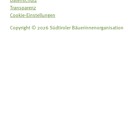
Datenschutz
Transparenz
Cookie-Einstellungen
Copyright © 2026 Südtiroler Bäuerinnenorganisation
Folge uns auf:
Folge uns auf: