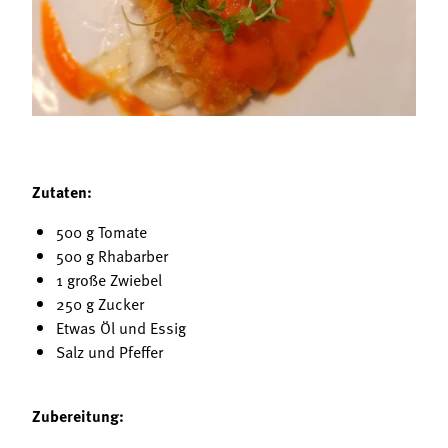
Termine
Bäuerliche Buffets
Mitgliedschaft
Hofgeschichten
Landessekretariat
Zutaten:
500 g Tomate
500 g Rhabarber
1 große Zwiebel
250 g Zucker
Etwas Öl und Essig
Salz und Pfeffer
Zubereitung: