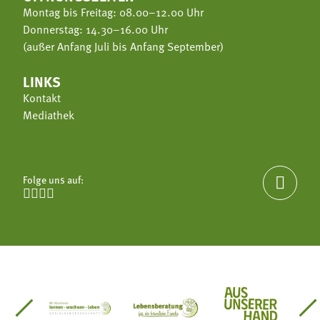
Montag bis Freitag: 08.00–12.00 Uhr
Donnerstag: 14.30–16.00 Uhr
(außer Anfang Juli bis Anfang September)
LINKS
Kontakt
Mediathek
Folge uns auf:





einsätze Südtirol
üdtiroler Gärtnervereinigung
Sozialgenossenschaft Mit Bäuerinnen lernen - w
Lebensberatung für die bäuerlic
Aus unserer 