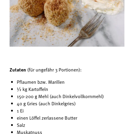
Termine
Bäuerliche Buffets
Mitgliedschaft
Hofgeschichten
Landessekretariat
Zutaten
(für ungefähr 3 Portionen):
Pflaumen bzw. Marillen
½ kg Kartoffeln
150-200 g Mehl (auch Dinkelvollkornmehl)
40 g Gries (auch Dinkelgries)
1 Ei
einen Löffel zerlassene Butter
Salz
Muskatnuss