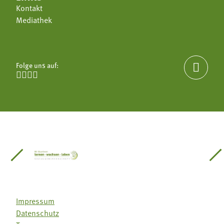
Kontakt
Mediathek
Folge uns auf:





einsätze Südtirol
üdtiroler Gärtnervereinigung
Sozialgenossenschaft Mit Bäuerinnen lernen - w
Lebensberatung für die bäuerlic
Aus unserer 
Impressum
Datenschutz