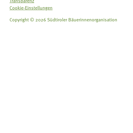
Transparenz
Cookie-Einstellungen
Copyright © 2026 Südtiroler Bäuerinnenorganisation
Folge uns auf:
Folge uns auf:







