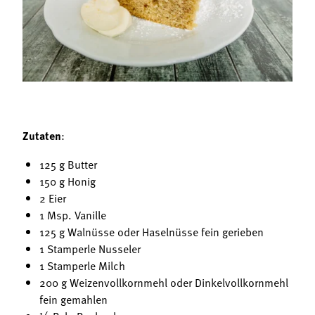
Termine
Bäuerliche Buffets
Mitgliedschaft
Hofgeschichten
Landessekretariat
Zutaten
:
125 g Butter
150 g Honig
2 Eier
1 Msp. Vanille
125 g Walnüsse oder Haselnüsse fein gerieben
1 Stamperle Nusseler
1 Stamperle Milch
200 g Weizenvollkornmehl oder Dinkelvollkornmehl
fein gemahlen