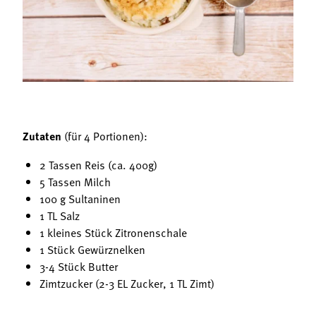
Termine
Bäuerliche Buffets
Mitgliedschaft
Hofgeschichten
Landessekretariat
Zutaten
(für 4 Portionen):
2 Tassen Reis (ca. 400g)
5 Tassen Milch
100 g Sultaninen
1 TL Salz
1 kleines Stück Zitronenschale
1 Stück Gewürznelken
3-4 Stück Butter
Zimtzucker (2-3 EL Zucker, 1 TL Zimt)