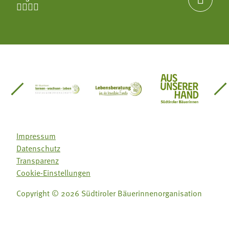




einsätze Südtirol
üdtiroler Gärtnervereinigung
Sozialgenossenschaft Mit Bäuerinnen lernen - w
Lebensberatung für die bäuerlic
Aus unserer 
Impressum
Datenschutz
Transparenz
Cookie-Einstellungen
Copyright © 2026 Südtiroler Bäuerinnenorganisation