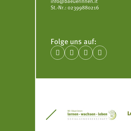
info@baeuerinnen.it
St.-Nr.: 02399880216
Folge uns auf:




itseinsätze Südtirol
Südtiroler Gärtnervereinigung
Sozialgenossenscha