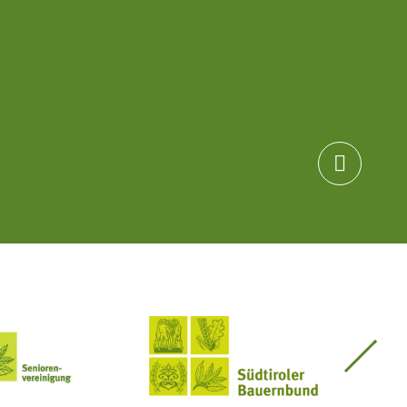

Seniorenvereinigung im SBB
Südtiroler Bauernbund