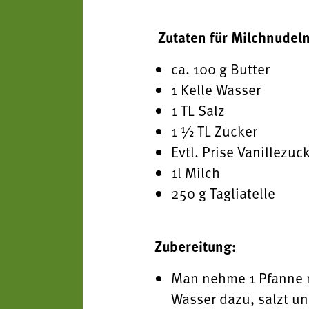
Zutaten für Milchnudeln
ca. 100 g Butter
1 Kelle Wasser
1 TL Salz
1 ½ TL Zucker
Evtl. Prise Vanillezuc
1l Milch
250 g Tagliatelle
Zubereitung:
Man nehme 1 Pfanne mi
Wasser dazu, salzt un