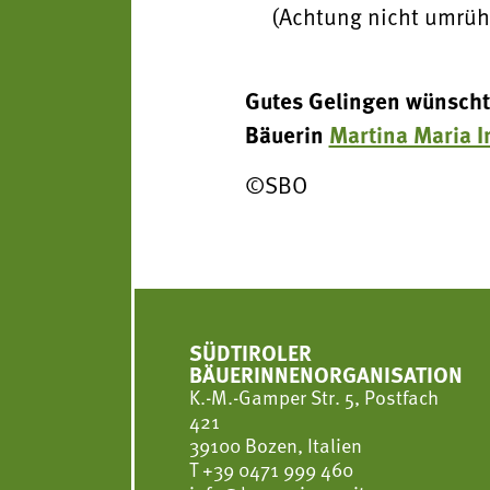
(Achtung nicht umrüh
Gutes Gelingen wünscht 
Bäuerin
Martina Maria I
©SBO
SÜDTIROLER
BÄUERINNENORGANISATION
K.-M.-Gamper Str. 5, Postfach
421
39100 Bozen, Italien
T
+39 0471 999 460