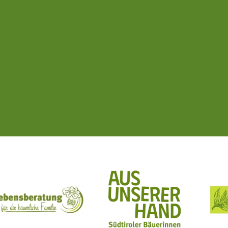
ft Mit Bäuerinnen lernen - wachsen - leben
Lebensberatung für die bäuerliche Familie
Aus unserer Hand