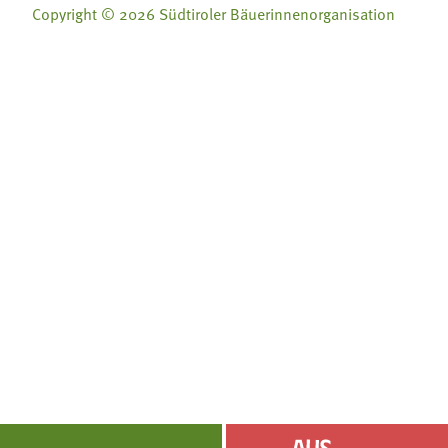
Copyright © 2026 Südtiroler Bäuerinnenorganisation
Folge uns auf:
Folge uns auf:







