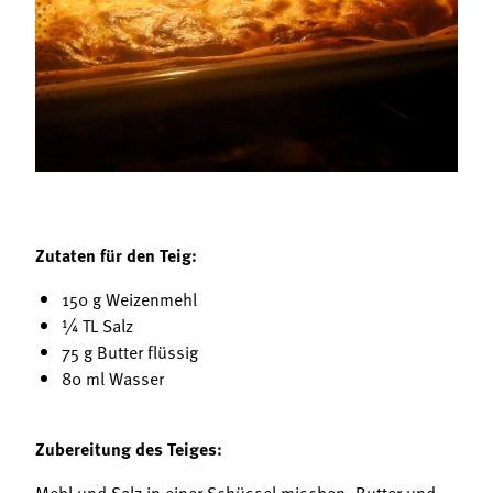
Termine
Bäuerliche Buffets
Mitgliedschaft
Hofgeschichten
Landessekretariat
Zutaten für den Teig:
150 g Weizenmehl
¼ TL Salz
75 g Butter flüssig
80 ml Wasser
Zubereitung des Teiges:
Mehl und Salz in einer Schüssel mischen, Butter und