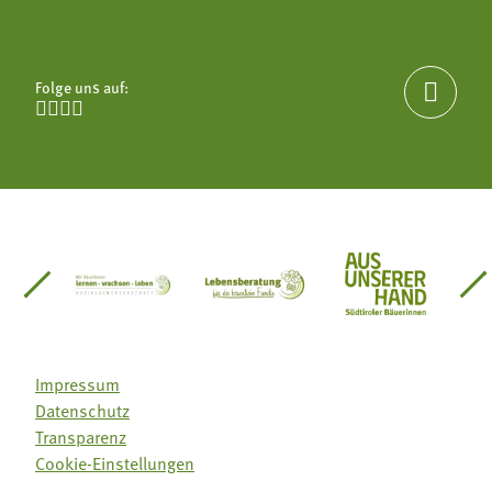
Folge uns auf:





einsätze Südtirol
üdtiroler Gärtnervereinigung
Sozialgenossenschaft Mit Bäuerinnen lernen - w
Lebensberatung für die bäuerlic
Aus unserer 
Impressum
Datenschutz
Transparenz
Cookie-Einstellungen