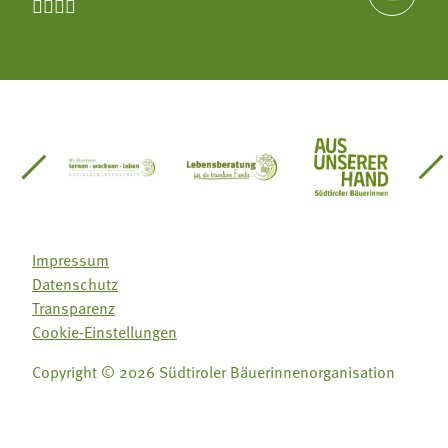




einsätze Südtirol
üdtiroler Gärtnervereinigung
Sozialgenossenschaft Mit Bäuerinnen lernen - w
Lebensberatung für die bäuerlic
Aus unserer 
Impressum
Datenschutz
Transparenz
Cookie-Einstellungen
Copyright © 2026 Südtiroler Bäuerinnenorganisation