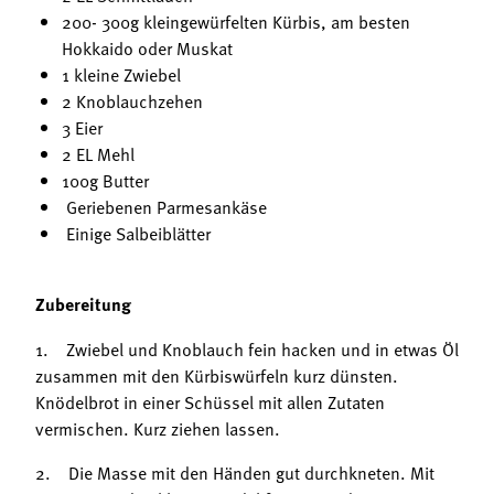
Termine
200- 300g kleingewürfelten Kürbis, am besten
Bäuerliche Buffets
Mitgliedschaft
Hokkaido oder Muskat
1 kleine Zwiebel
Hofgeschichten
Landessekretariat
2 Knoblauchzehen
3 Eier
2 EL Mehl
100g Butter
Geriebenen Parmesankäse
Einige Salbeiblätter
Zubereitung
1. Zwiebel und Knoblauch fein hacken und in etwas Öl
zusammen mit den Kürbiswürfeln kurz dünsten.
Knödelbrot in einer Schüssel mit allen Zutaten
vermischen. Kurz ziehen lassen.
2.
Die Masse mit den Händen gut durchkneten. Mit