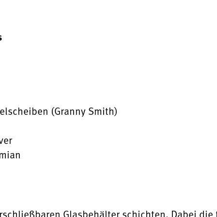
s
felscheiben (Granny Smith)
ver
ymian
rschließbaren Glasbehälter schichten. Dabei die 