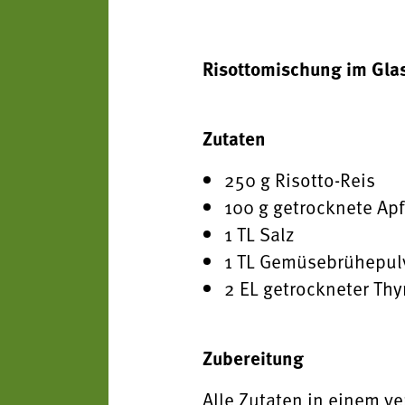
Risottomischung im Gla
Zutaten
250 g Risotto-Reis
100 g getrocknete Ap
1 TL Salz
1 TL Gemüsebrühepul
2 EL getrockneter Th
Zubereitung
Alle Zutaten in einem ve