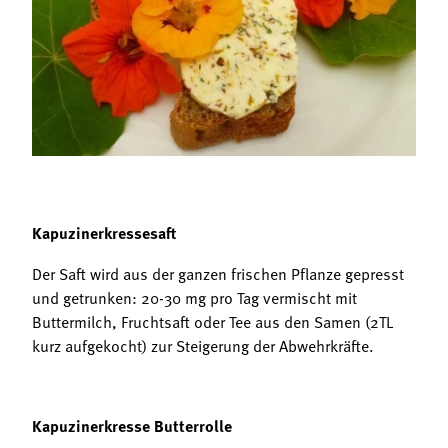
Termine
Bäuerliche Buffets
Mitgliedschaft
Hofgeschichten
Landessekretariat
Kapuzinerkressesaft
Der Saft wird aus der ganzen frischen Pflanze gepresst
und getrunken: 20-30 mg pro Tag vermischt mit
Buttermilch, Fruchtsaft oder Tee aus den Samen (2TL
kurz aufgekocht) zur Steigerung der Abwehrkräfte.
Kapuzinerkresse Butterrolle