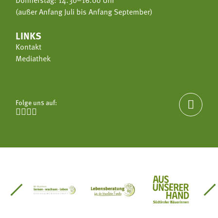
(außer Anfang Juli bis Anfang September)
LINKS
Kontakt
Mediathek
Folge uns auf:





einsätze Südtirol
üdtiroler Gärtnervereinigung
Sozialgenossenschaft Mit Bäuerinnen lernen - w
Lebensberatung für die bäuerlic
Aus unserer 