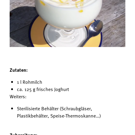
Termine
Bäuerliche Buffets
Mitgliedschaft
Hofgeschichten
Landessekretariat
Zutaten:
1 l Rohmilch
ca. 125 g frisches Joghurt
Weiters:
Sterilisierte Behälter (Schraubgläser,
Plastikbehälter, Speise-Thermoskanne…)
Zubereitung: