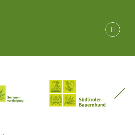

Seniorenvereinigung im SBB
Südtiroler Bauernbund