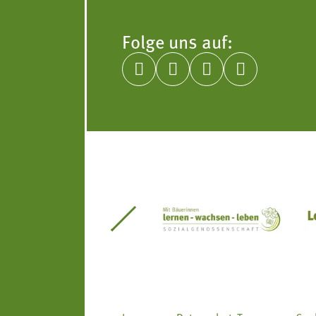
Folge uns auf:




itseinsätze Südtirol
Südtiroler Gärtnervereinigung
Sozialgenossenscha