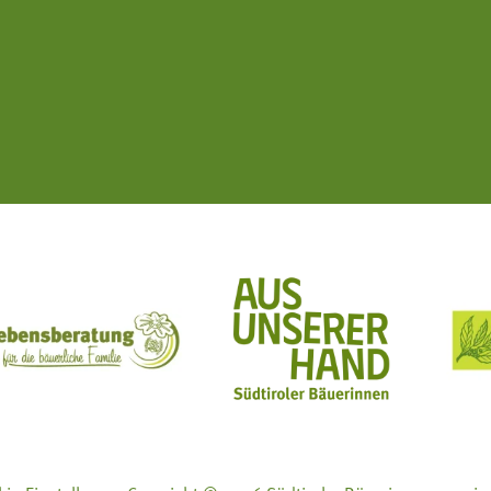
ft Mit Bäuerinnen lernen - wachsen - leben
Lebensberatung für die bäuerliche Familie
Aus unserer Hand