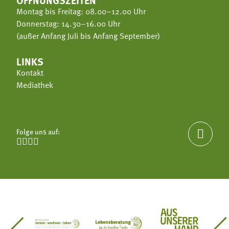
Montag bis Freitag: 08.00–12.00 Uhr
Donnerstag: 14.30–16.00 Uhr
(außer Anfang Juli bis Anfang September)
LINKS
Kontakt
Mediathek
Folge uns auf:





einsätze Südtirol
üdtiroler Gärtnervereinigung
Sozialgenossenschaft Mit Bäuerinnen lernen - w
Lebensberatung für die bäuerlic
Aus unserer 