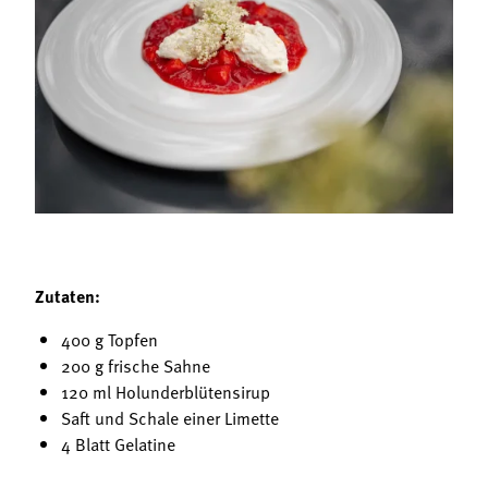
Termine
Bäuerliche Buffets
Mitgliedschaft
Hofgeschichten
Landessekretariat
Zutaten:
400 g Topfen
200 g frische Sahne
120 ml Holunderblütensirup
Saft und Schale einer Limette
4 Blatt Gelatine