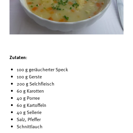
Termine
Bäuerliche Buffets
Mitgliedschaft
Hofgeschichten
Landessekretariat
Zutaten
:
100 g geräucherter Speck
100 g Gerste
200 g Selchfleisch
60 g Karotten
40 g Porree
60 g Kartoffeln
40 g Sellerie
Salz, Pfeffer
Schnittlauch