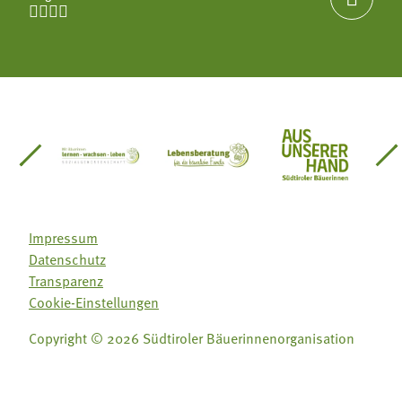




einsätze Südtirol
üdtiroler Gärtnervereinigung
Sozialgenossenschaft Mit Bäuerinnen lernen - w
Lebensberatung für die bäuerlic
Aus unserer 
Impressum
Datenschutz
Transparenz
Cookie-Einstellungen
Copyright © 2026 Südtiroler Bäuerinnenorganisation