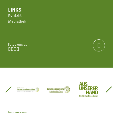
LINKS
Kontakt
Mediathek
Folge uns auf:





einsätze Südtirol
üdtiroler Gärtnervereinigung
Sozialgenossenschaft Mit Bäuerinnen lernen - w
Lebensberatung für die bäuerlic
Aus unserer 
Impressum