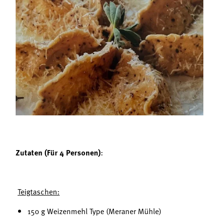
Termine
Bäuerliche Buffets
Mitgliedschaft
Hofgeschichten
Landessekretariat
Zutaten (Für 4 Personen)
:
Teigtaschen:
150 g Weizenmehl Type (Meraner Mühle)