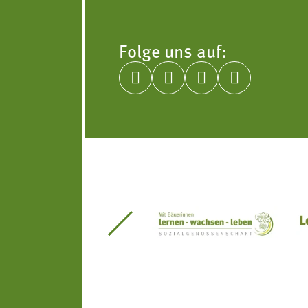
Folge uns auf:




itseinsätze Südtirol
Südtiroler Gärtnervereinigung
Sozialgenossenscha