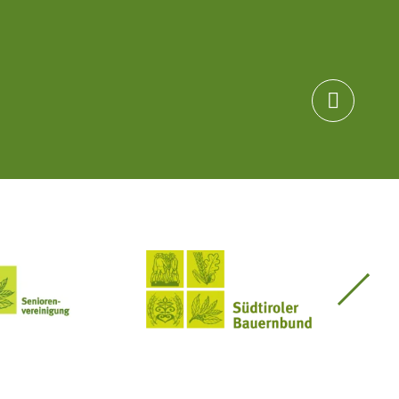

Seniorenvereinigung im SBB
Südtiroler Bauernbund