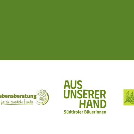
ft Mit Bäuerinnen lernen - wachsen - leben
Lebensberatung für die bäuerliche Familie
Aus unserer Hand