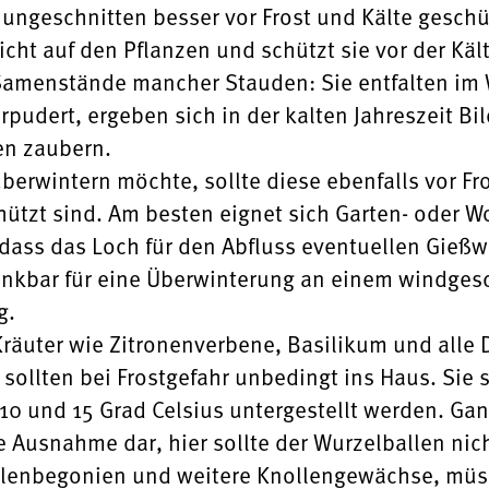
 ungeschnitten besser vor Frost und Kälte geschüt
icht auf den Pflanzen und schützt sie vor der Käl
 Samenstände mancher Stauden: Sie entfalten im W
pudert, ergeben sich in der kalten Jahreszeit Bi
en zaubern.
erwintern möchte, sollte diese ebenfalls vor Fro
ützt sind. Am besten eignet sich Garten- oder Wo
dass das Loch für den Abfluss eventuellen Gießwas
ankbar für eine Überwinterung an einem windgesc
g.
Kräuter wie Zitronenverbene, Basilikum und alle 
llten bei Frostgefahr unbedingt ins Haus. Sie s
0 und 15 Grad Celsius untergestellt werden. Ganz
ine Ausnahme dar, hier sollte der Wurzelballen n
llenbegonien und weitere Knollengewächse, müsse