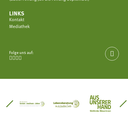
LINKS
Kontakt
Mediathek
Folge uns auf:





einsätze Südtirol
üdtiroler Gärtnervereinigung
Sozialgenossenschaft Mit Bäuerinnen lernen - w
Lebensberatung für die bäuerlic
Aus unserer 