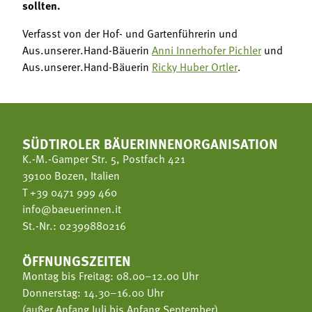
sollten.
Verfasst von der Hof- und Gartenführerin und
Aus.unserer.Hand-Bäuerin
Anni Innerhofer Pichler
und
Aus.unserer.Hand-Bäuerin
Ricky Huber Ortler
.
SÜDTIROLER BÄUERINNENORGANISATION
K.-M.-Gamper Str. 5, Postfach 421
39100 Bozen, Italien
T
+39 0471 999 460
info@baeuerinnen.it
St.-Nr.: 02399880216
ÖFFNUNGSZEITEN
Montag bis Freitag: 08.00–12.00 Uhr
Donnerstag: 14.30–16.00 Uhr
(außer Anfang Juli bis Anfang September)