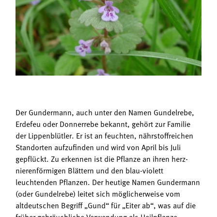
Termine
Bäuerliche Buffets
Mitgliedschaft
Hofgeschichten
Landessekretariat
Der Gundermann, auch unter den Namen Gundelrebe,
Erdefeu oder Donnerrebe bekannt, gehört zur Familie
der Lippenblütler. Er ist an feuchten, nährstoffreichen
Standorten aufzufinden und wird von April bis Juli
gepflückt. Zu erkennen ist die Pflanze an ihren herz-
nierenförmigen Blättern und den blau-violett
leuchtenden Pflanzen. Der heutige Namen Gundermann
(oder Gundelrebe) leitet sich möglicherweise vom
altdeutschen Begriff „Gund“ für „Eiter ab“, was auf die
früher gebräuchliche Verwendung als Heilpflanze