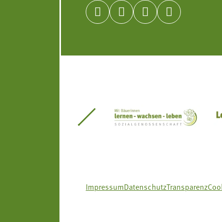




itseinsätze Südtirol
Südtiroler Gärtnervereinigung
Sozialgenossenscha
Impressum
Datenschutz
Transparenz
Cook