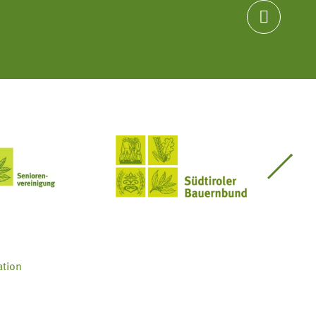

Seniorenvereinigung im SBB
Südtiroler Bauernbund
ation