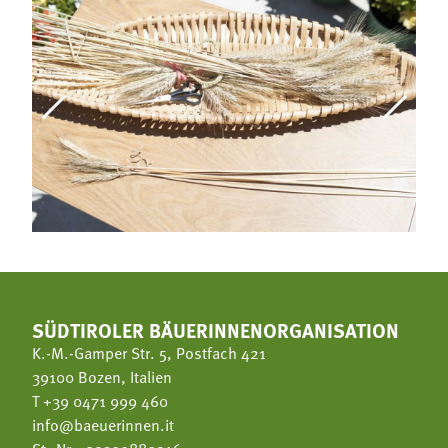
SÜDTIROLER BÄUERINNENORGANISATION
K.-M.-Gamper Str. 5, Postfach 421
39100 Bozen, Italien
T
+39 0471 999 460
info@baeuerinnen.it
St.-Nr.: 02399880216