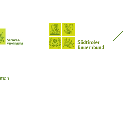
Seniorenvereinigung im SBB
Südtiroler Bauernbund
ation