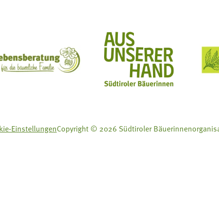
ft Mit Bäuerinnen lernen - wachsen - leben
Lebensberatung für die bäuerliche Familie
Aus unserer Hand
ie-Einstellungen
Copyright © 2026 Südtiroler Bäuerinnenorganis