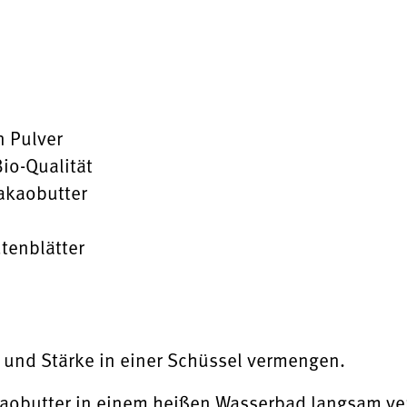
n Pulver
Bio-Qualität
Kakaobutter
tenblätter
 und Stärke in einer Schüssel vermengen.
obutter in einem heißen Wasserbad langsam verf