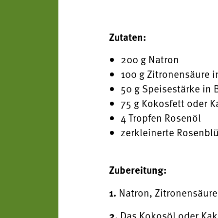
Zutaten:
200 g Natron
100 g Zitronensäure i
50 g Speisestärke in 
75 g Kokosfett oder 
4 Tropfen Rosenöl
zerkleinerte Rosenblü
Zubereitung:
1.
Natron, Zitronensäure
2.
Das Kokosöl oder Kaka