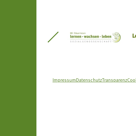
itseinsätze Südtirol
Südtiroler Gärtnervereinigung
Sozialgenossenscha
Impressum
Datenschutz
Transparenz
Cook