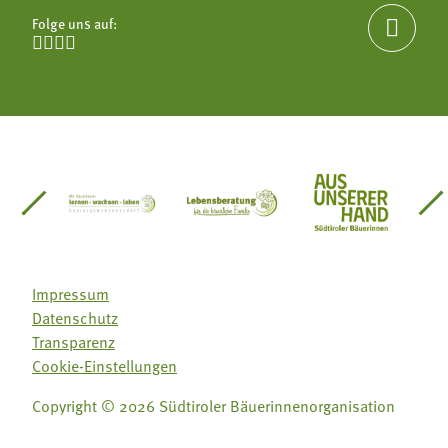
Folge uns auf:





einsätze Südtirol
üdtiroler Gärtnervereinigung
Sozialgenossenschaft Mit Bäuerinnen lernen - w
Lebensberatung für die bäuerlic
Aus unserer 
Impressum
Datenschutz
Transparenz
Cookie-Einstellungen
Copyright © 2026 Südtiroler Bäuerinnenorganisation