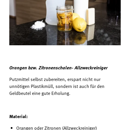
Termine
Bäuerliche Buffets
Mitgliedschaft
Hofgeschichten
Landessekretariat
Orangen bzw. Zitronenschalen- Allzweckreiniger
Putzmittel selbst zubereiten, erspart nicht nur
unnötigen Plastikmüll, sondern ist auch für den
Geldbeutel eine gute Erholung.
Material:
Orangen oder Zitronen (Allzweckreiniger)