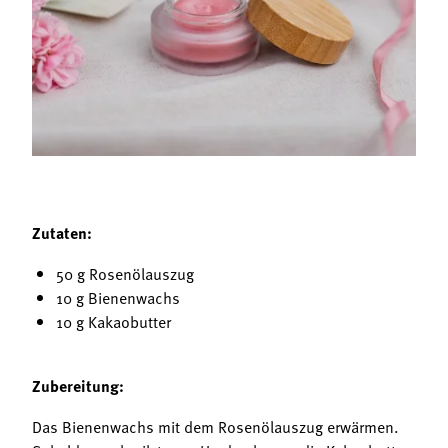
Termine
Bäuerliche Buffets
Mitgliedschaft
Hofgeschichten
Landessekretariat
Zutaten
:
5
0 g Rosenölauszug
10 g Bienenwachs
10 g Kakaobutter
Zubereitung:
Das Bienenwachs mit dem Rosenölauszug erwärmen.