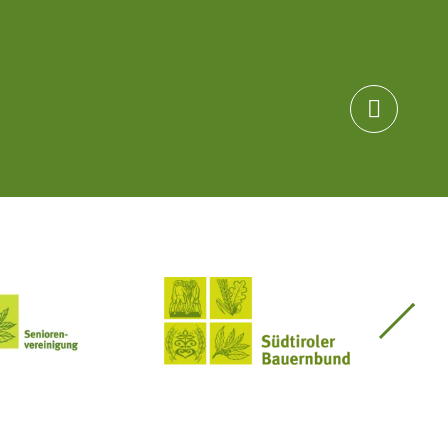

Seniorenvereinigung im SBB
Südtiroler Bauernbund