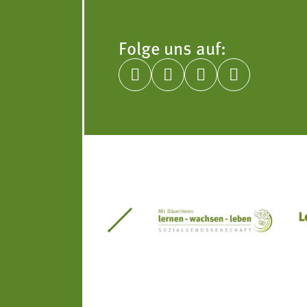
Folge uns auf:




itseinsätze Südtirol
Südtiroler Gärtnervereinigung
Sozialgenossenscha