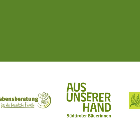
ft Mit Bäuerinnen lernen - wachsen - leben
Lebensberatung für die bäuerliche Familie
Aus unserer Hand