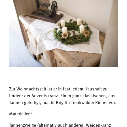
Termine
Bäuerliche Buffets
Mitgliedschaft
Hofgeschichten
Landessekretariat
Zur Weihnachtszeit ist er in fast jedem Haushalt zu
finden: der Adventskranz. Einen ganz klassischen, aus
Tannen gefertigt, macht Brigitta Trenkwalder Rinner vor.
Materialien
:
Tannenzweige (alternativ auch andere), Weidenkranz