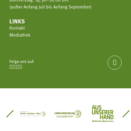
(außer Anfang Juli bis Anfang September)
LINKS
Kontakt
Mediathek
Folge uns auf:





einsätze Südtirol
üdtiroler Gärtnervereinigung
Sozialgenossenschaft Mit Bäuerinnen lernen - w
Lebensberatung für die bäuerlic
Aus unserer 