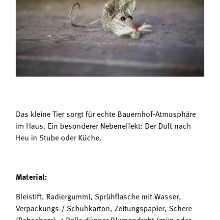
Termine
Bäuerliche Buffets
Mitgliedschaft
Hofgeschichten
Landessekretariat
Das kleine Tier sorgt für echte Bauernhof-Atmosphäre
im Haus. Ein besonderer Nebeneffekt: Der Duft nach
Heu in Stube oder Küche.
Material:
Bleistift, Radiergummi, Sprühflasche mit Wasser,
Verpackungs-/ Schuhkarton, Zeitungspapier, Schere
(Rebschere), 1 Rolle dünner Blumendraht (grün oder