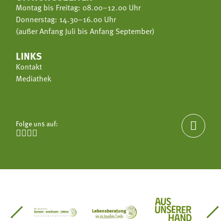
Montag bis Freitag: 08.00–12.00 Uhr
Donnerstag: 14.30–16.00 Uhr
(außer Anfang Juli bis Anfang September)
LINKS
Kontakt
Mediathek
Folge uns auf:





einsätze Südtirol
üdtiroler Gärtnervereinigung
Sozialgenossenschaft Mit Bäuerinnen lernen - w
Lebensberatung für die bäuerlic
Aus unserer 