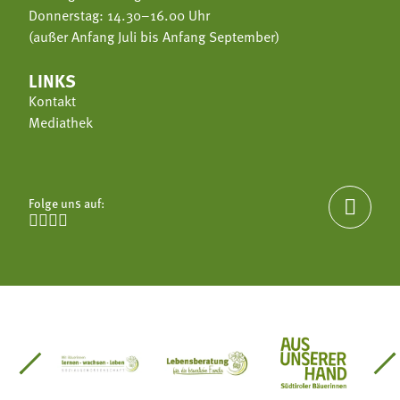
Donnerstag: 14.30–16.00 Uhr
(außer Anfang Juli bis Anfang September)
LINKS
Kontakt
Mediathek
Folge uns auf:





einsätze Südtirol
üdtiroler Gärtnervereinigung
Sozialgenossenschaft Mit Bäuerinnen lernen - w
Lebensberatung für die bäuerlic
Aus unserer 