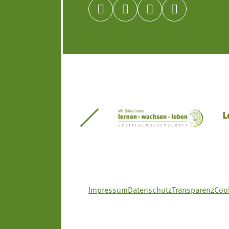




itseinsätze Südtirol
Südtiroler Gärtnervereinigung
Sozialgenossenscha
Impressum
Datenschutz
Transparenz
Cook