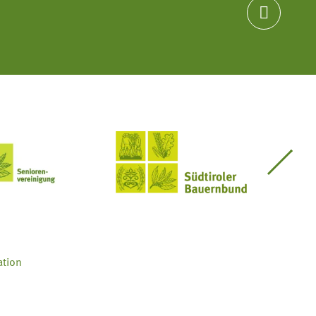

Seniorenvereinigung im SBB
Südtiroler Bauernbund
ation