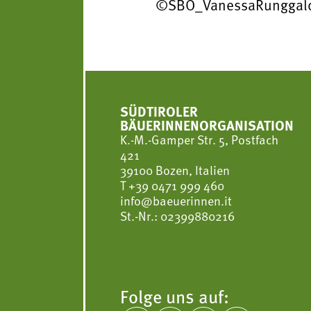
©SBO_VanessaRunggald
SÜDTIROLER
BÄUERINNENORGANISATION
K.-M.-Gamper Str. 5, Postfach
421
39100 Bozen, Italien
T
+39 0471 999 460
info@baeuerinnen.it
St.-Nr.: 02399880216
Folge uns auf: