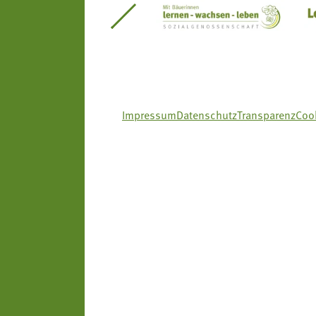
itseinsätze Südtirol
Südtiroler Gärtnervereinigung
Sozialgenossenscha
Impressum
Datenschutz
Transparenz
Cook