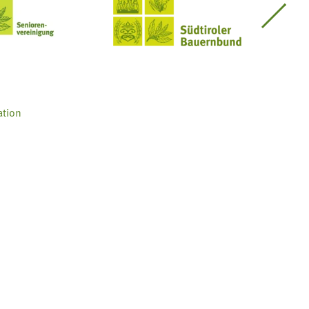
Seniorenvereinigung im SBB
Südtiroler Bauernbund
ation