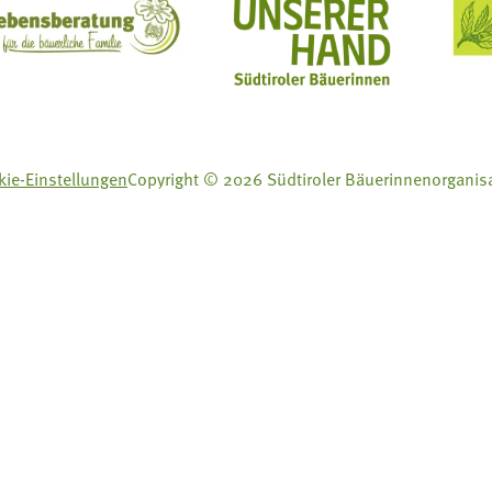
ft Mit Bäuerinnen lernen - wachsen - leben
Lebensberatung für die bäuerliche Familie
Aus unserer Hand
ie-Einstellungen
Copyright © 2026 Südtiroler Bäuerinnenorganis