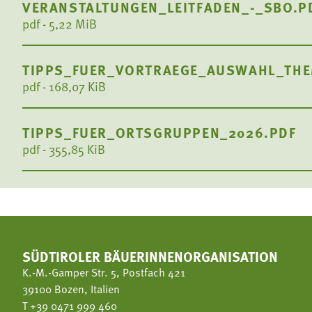
Termine
VERANSTALTUNGEN_LEITFADEN_-_SBO.P
Bäuerliche Buffets
pdf - 5,22 MiB
Mitgliedschaft
Hofgeschichten
Landessekretariat
TIPPS_FUER_VORTRAEGE_AUSWAHL_THE
pdf - 168,07 KiB
TIPPS_FUER_ORTSGRUPPEN_2026.PDF
pdf - 355,85 KiB
SÜDTIROLER BÄUERINNENORGANISATION
K.-M.-Gamper Str. 5, Postfach 421
39100 Bozen, Italien
T
+39 0471 999 460