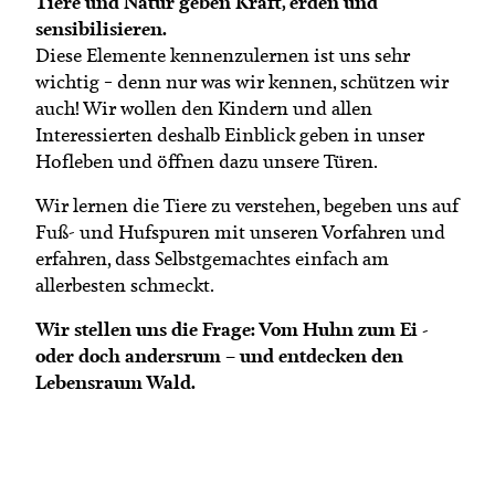
Tiere und Natur geben Kraft, erden und
Termine
Bäuerliche Buffets
sensibilisieren.
Mitgliedschaft
Diese Elemente kennenzulernen ist uns sehr
Hofgeschichten
wichtig – denn nur was wir kennen, schützen wir
Landessekretariat
auch! Wir wollen den Kindern und allen
Interessierten deshalb Einblick geben in unser
Hofleben und öffnen dazu unsere Türen.
Wir lernen die Tiere zu verstehen, begeben uns auf
Fuß- und Hufspuren mit unseren Vorfahren und
erfahren, dass Selbstgemachtes einfach am
allerbesten schmeckt.
Wir stellen uns die Frage: Vom Huhn zum Ei -
oder doch andersrum – und entdecken den
Lebensraum Wald.