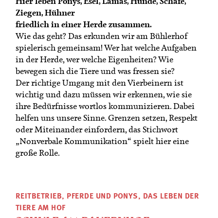
Hier leben Ponys, Esel, Lamas, Hunde, Schafe,
Termine
Bäuerliche Buffets
Ziegen, Hühner
Mitgliedschaft
friedlich in einer Herde zusammen.
Hofgeschichten
Wie das geht? Das erkunden wir am Bühlerhof
Landessekretariat
spielerisch gemeinsam! Wer hat welche Aufgaben
in der Herde, wer welche Eigenheiten? Wie
bewegen sich die Tiere und was fressen sie?
Der richtige Umgang mit den Vierbeinern ist
wichtig und dazu müssen wir erkennen, wie sie
ihre Bedürfnisse wortlos kommunizieren. Dabei
helfen uns unsere Sinne. Grenzen setzen, Respekt
oder Miteinander einfordern, das Stichwort
„Nonverbale Kommunikation“ spielt hier eine
große Rolle.
REITBETRIEB, PFERDE UND PONYS, DAS LEBEN DER
TIERE AM HOF