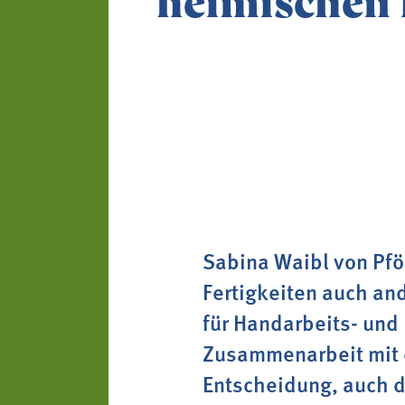
heimischen
Bezirke und Ortsgruppe
Koch- & Backkurse
Sozialgenossenschaft "
Handarbeits- & Dekorat
- wachsen - leben"
Hof- & Gartenführungen
Berichte und Aktuelles
Produktpräsentationen
Termine
Bäuerliche Buffets
Mitgliedschaft
Sabina Waibl von Pfös
Hofgeschichten
Fertigkeiten auch and
Landessekretariat
für Handarbeits- und
Zusammenarbeit mit d
Entscheidung, auch d