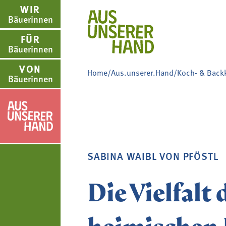
WIR
Bäuerinnen
FÜR
Bäuerinnen
VON
Home
/
Aus.unserer.Hand
/
Koch- & Back
Bäuerinnen
WIR BÄUERINNE
FÜR BÄUERINNE
VON BÄUERINNE
AUS.UNSERER.H
us.unserer.Hand
Über uns
Aus- und Weiterbildung
Rezepte
Aus.unserer.Hand-Bäue
SABINA WAIBL VON PFÖSTL
Bäuerin des Jahres
Reiseangebote
Bastelanleitungen
Termine
Die Vielfalt 
Landesbäuerinnenrat
Lebensberatung
Gartentipps
Schulprojekte