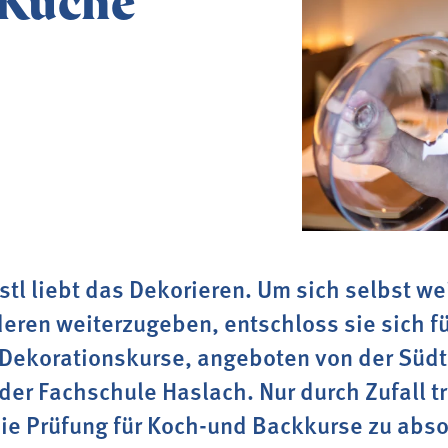
 Küche
n
Mit Bäuerinnen lernen
ionskurse
 & Verkostungen

tl liebt das Dekorieren. Um sich selbst we
eren weiterzugeben, entschloss sie sich fü
 Dekorationskurse, angeboten von der Südt
er Fachschule Haslach. Nur durch Zufall tr
ie Prüfung für Koch-und Backkurse zu abso