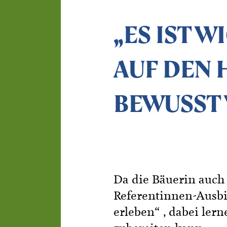
„ES IST W
AUF DEN 
BEWUSST 
Da die Bäuerin auch s
Referentinnen-Ausbi
erleben“ , dabei ler