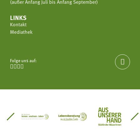
(außer Anfang Juli bis Anfang September)
LINKS
Kontakt
Mediathek
Folge uns auf:





einsätze Südtirol
üdtiroler Gärtnervereinigung
Sozialgenossenschaft Mit Bäuerinnen lernen - w
Lebensberatung für die bäuerlic
Aus unserer 