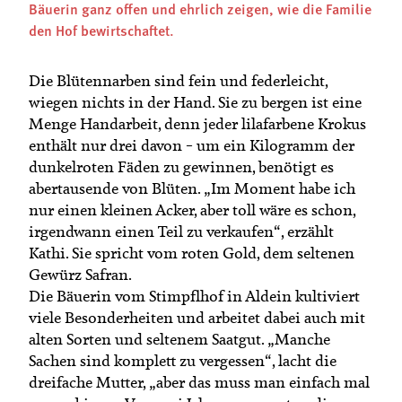
Termine
Bäuerin ganz offen und ehrlich zeigen, wie die Familie
Bäuerliche Buffets
den Hof bewirtschaftet.
Mitgliedschaft
Hofgeschichten
Landessekretariat
Die Blütennarben sind fein und federleicht,
wiegen nichts in der Hand. Sie zu bergen ist eine
Menge Handarbeit, denn jeder lilafarbene Krokus
enthält nur drei davon – um ein Kilogramm der
dunkelroten Fäden zu gewinnen, benötigt es
abertausende von Blüten. „Im Moment habe ich
nur einen kleinen Acker, aber toll wäre es schon,
irgendwann einen Teil zu verkaufen“, erzählt
Kathi. Sie spricht vom roten Gold, dem seltenen
Gewürz Safran.
Die Bäuerin vom Stimpflhof in Aldein kultiviert
viele Besonderheiten und arbeitet dabei auch mit
alten Sorten und seltenem Saatgut. „Manche
Sachen sind komplett zu vergessen“, lacht die
dreifache Mutter, „aber das muss man einfach mal