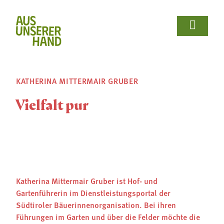















Wir Bäuerinnen
Für Bäuerinnen
Von Bäuerinnen
Aus.unserer.Hand-Bäuerinnen
Aus.unserer.Hand-Bäuerinnen
Termine
Schulprojekte
Koch- & Backkurse
Handarbeits- & Dekorationskurse
Hof- & Gartenführungen
Produktpräsentationen & Verkostungen
Bäuerliche Buffets
Hofgeschichten
Wir Bäuerinnen

KATHERINA MITTERMAIR GRUBER
Termine
Für Bäuerinnen
Über uns
Aus- und Weiterbildung
Rezepte

Vielfalt pur
Bäuerin des Jahres
Reiseangebote
Bastelanleitungen
Schulprojekte
Von Bäuerinnen

Landesbäuerinnenrat
Lebensberatung
Gartentipps
Koch- & Backkurse
Bezirke und Ortsgruppen
Handarbeits- & Dekorationskurse
Sozialgenossenschaft "Mit Bäuerinnen lernen -
Katherina Mittermair Gruber ist Hof- und
wachsen - leben"
Hof- & Gartenführungen
Gartenführerin im Dienstleistungsportal der
Südtiroler Bäuerinnenorganisation. Bei ihren
Berichte und Aktuelles
Produktpräsentationen & Verkostungen
Führungen im Garten und über die Felder möchte die