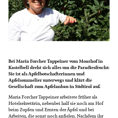
Termine
Bäuerliche Buffets
Mitgliedschaft
Hofgeschichten
Landessekretariat
Bei Maria Forcher Tappeiner vom Moarhof in
Kastelbell dreht sich alles um die Paradiesfrucht:
Sie ist als Apfelbotschafterinnen und
Apfelsommelier unterwegs und klärt die
Gesellschaft zum Apfelanbau in Südtirol auf.
Maria Forcher Tappeiner arbeitete früher als
Hotelsekretärin, nebenbei half sie noch am Hof
beim Zupfen und Ernten der Äpfel und bei
Arbeiten, die sonst noch anfielen. Nachdem ihr