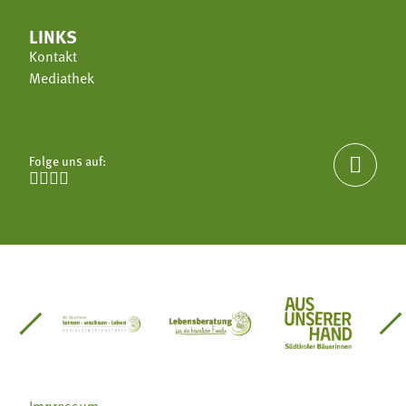
LINKS
Kontakt
Mediathek
Folge uns auf:





einsätze Südtirol
üdtiroler Gärtnervereinigung
Sozialgenossenschaft Mit Bäuerinnen lernen - w
Lebensberatung für die bäuerlic
Aus unserer 