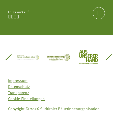
Folge uns auf:





einsätze Südtirol
üdtiroler Gärtnervereinigung
Sozialgenossenschaft Mit Bäuerinnen lernen - w
Lebensberatung für die bäuerlic
Aus unserer 
Impressum
Datenschutz
Transparenz
Cookie-Einstellungen
Copyright © 2026 Südtiroler Bäuerinnenorganisation