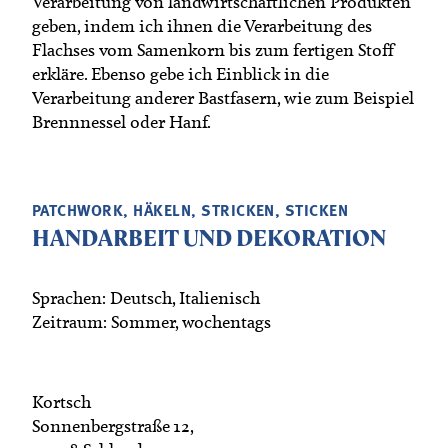
Verarbeitung von landwirtschaftlichen Produkten
Termine
Bäuerliche Buffets
geben, indem ich ihnen die Verarbeitung des
Mitgliedschaft
Flachses vom Samenkorn bis zum fertigen Stoff
Hofgeschichten
erkläre. Ebenso gebe ich Einblick in die
Landessekretariat
Verarbeitung anderer Bastfasern, wie zum Beispiel
Brennnessel oder Hanf.
PATCHWORK, HÄKELN, STRICKEN, STICKEN
HANDARBEIT UND DEKORATION
Sprachen: Deutsch, Italienisch
Zeitraum: Sommer, wochentags
Kortsch
Sonnenbergstraße 12,