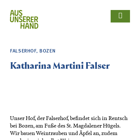















Wir Bäuerinnen
Für Bäuerinnen
Von Bäuerinnen
Aus.unserer.Hand-Bäuerinnen
Aus.unserer.Hand-Bäuerinnen
Termine
Schulprojekte
Koch- & Backkurse
Handarbeits- & Dekorationskurse
Hof- & Gartenführungen
Produktpräsentationen & Verkostungen
Bäuerliche Buffets
Hofgeschichten
Wir Bäuerinnen

FALSERHOF, BOZEN
Termine
Für Bäuerinnen
Über uns
Aus- und Weiterbildung
Rezepte

Katharina Martini Falser
Bäuerin des Jahres
Reiseangebote
Bastelanleitungen
Schulprojekte
Von Bäuerinnen

Landesbäuerinnenrat
Lebensberatung
Gartentipps
Koch- & Backkurse
Bezirke und Ortsgruppen
Handarbeits- & Dekorationskurse
Sozialgenossenschaft "Mit Bäuerinnen lernen -
wachsen - leben"
Unser Hof, der Falserhof, befindet sich in Rentsch
Hof- & Gartenführungen
bei Bozen, am Fuße des St. Magdalener Hügels.
Berichte und Aktuelles
Produktpräsentationen & Verkostungen
Wir bauen Weintrauben und Äpfel an, zudem